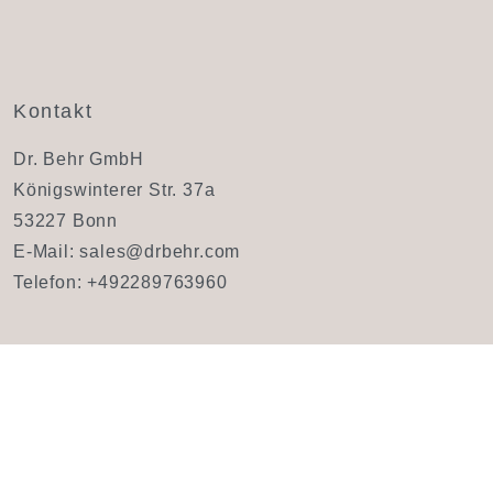
Kontakt
Dr. Behr GmbH
Königswinterer Str. 37a
53227 Bonn
E-Mail:
sales@drbehr.com
Telefon:
+492289763960