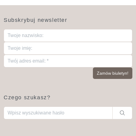
Subskrybuj newsletter
Czego szukasz?
Gdy dostępne są wyniki autouzupełniania, użyj strzałek w gó