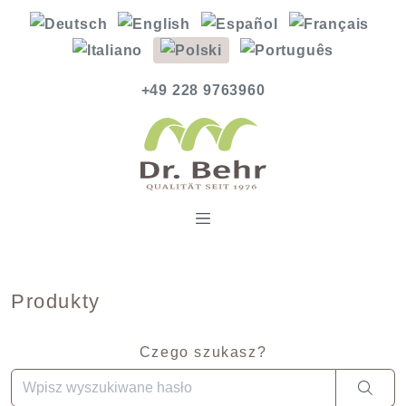
+49 228 9763960
Produkty
Czego szukasz?
Gdy dostępne są wyniki autouzupełniania, użyj strzałek w gó