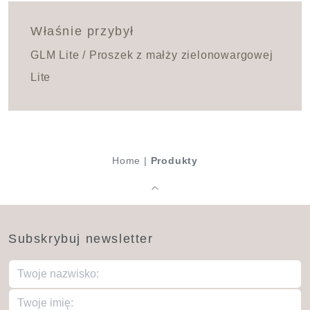
Właśnie przybył
GLM Lite / Proszek z małży zielonowargowej
Lite
Home
|
Produkty
Subskrybuj newsletter