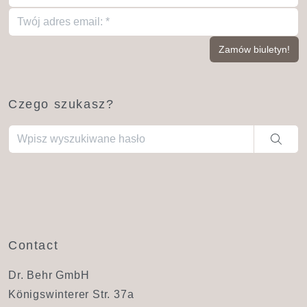
Czego szukasz?
Gdy dostępne są wyniki autouzupełniania, użyj strzałek w gó
Contact
Dr. Behr GmbH
Königswinterer Str. 37a