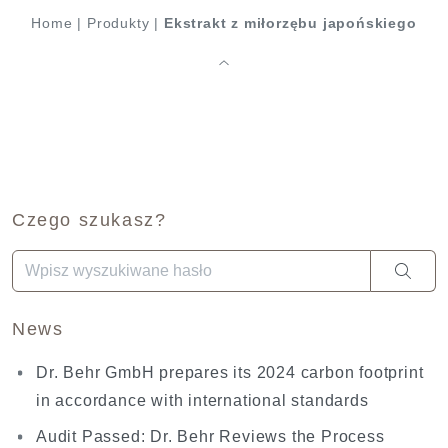
Home
|
Produkty
|
Ekstrakt z miłorzębu japońskiego
Czego szukasz?
Gdy dostępne są wyniki autouzupełniania, użyj strzałek w gó
News
Dr. Behr GmbH prepares its 2024 carbon footprint
in accordance with international standards
Audit Passed: Dr. Behr Reviews the Process