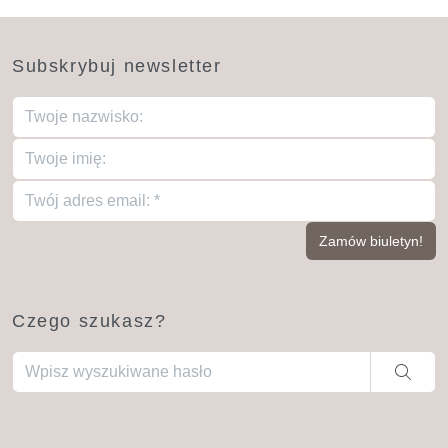
Subskrybuj newsletter
Czego szukasz?
Gdy dostępne są wyniki autouzupełniania, użyj strzałek w gó