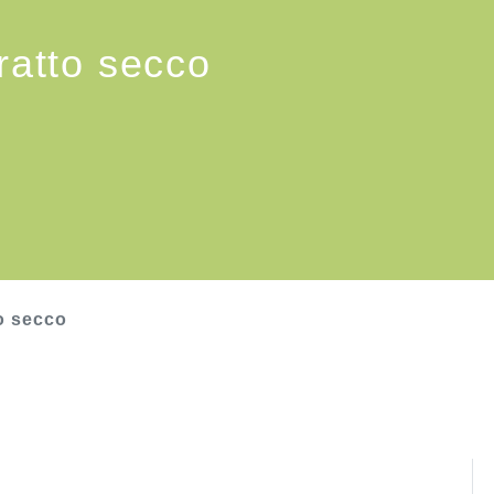
tratto secco
to secco