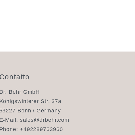
Contatto
tico sono disponibili, usa le frecce su e giù per fare una
Dr. Behr GmbH
Königswinterer Str. 37a
53227 Bonn / Germany
E-Mail:
sales@drbehr.com
Phone:
+492289763960