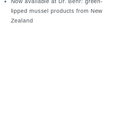
Now available at Dr. Behr: green-
lipped mussel products from New
Zealand