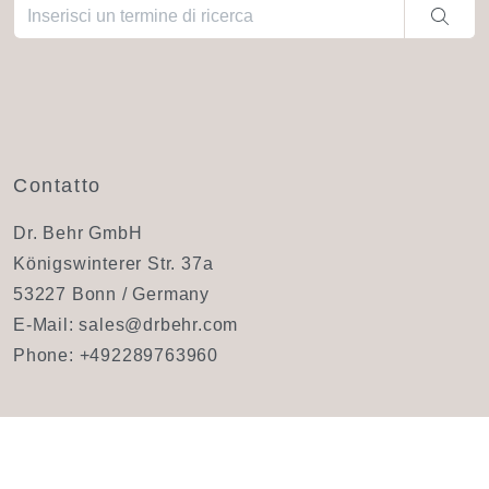
Una volta che i risultati del completamento automatico sono dis
Contatto
Dr. Behr GmbH
Königswinterer Str. 37a
53227 Bonn / Germany
E-Mail:
sales@drbehr.com
Phone:
+492289763960