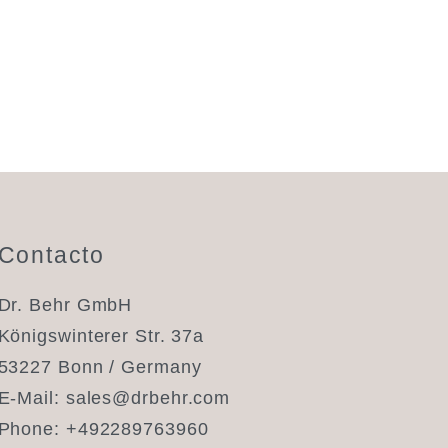
Contacto
Dr. Behr GmbH
Königswinterer Str. 37a
chimento automático, utilize as setas para cima e para
53227 Bonn / Germany
E-Mail:
sales@drbehr.com
Phone:
+492289763960