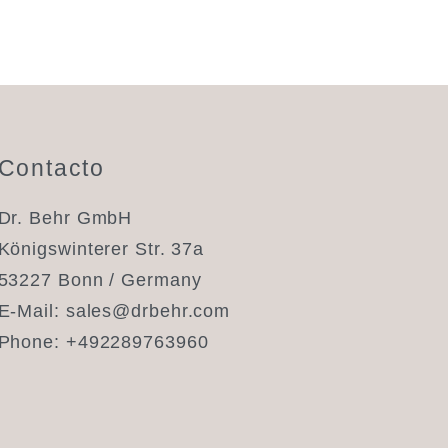
Contacto
Dr. Behr GmbH
Königswinterer Str. 37a
chimento automático, utilize as setas para cima e para
53227 Bonn / Germany
E-Mail:
sales@drbehr.com
Phone:
+492289763960